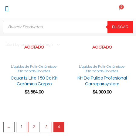
Sobre Nosotros
Mi cuenta
BUSCAR
AGOTADO
AGOTADO
Líquidos de Pulir-Cerámicos-
Líquidos de Pulir-Cerámicos-
Microfibras-Bonetes
Microfibras-Bonetes
Cquartz Lite 150 Cc Kit
Kit De Pulido Profesional
Cerámico Carpro
Carrepairsystem
$
3,684.00
$
4,900.00
Read more
Read more
←
1
2
3
4