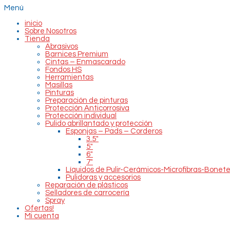
Ir
Menú
al
contenido
inicio
Sobre Nosotros
Tienda
Abrasivos
Barnices Premium
Cintas – Enmascarado
Fondos HS
Herramientas
Masillas
Pinturas
Preparación de pinturas
Protección Anticorrosiva
Protección individual
Pulido abrillantado y protección
Esponjas – Pads – Corderos
3.5″
5″
6″
7″
Líquidos de Pulir-Cerámicos-Microfibras-Bonet
Pulidoras y accesorios
Reparación de plásticos
Selladores de carrocería
Spray
Ofertas!
Mi cuenta