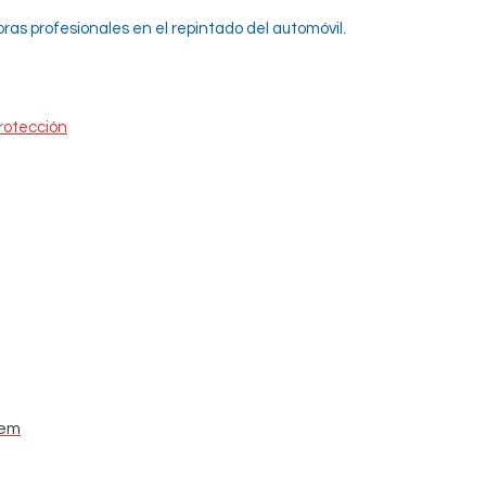
oras profesionales en el repintado del automóvil.
protección
tem