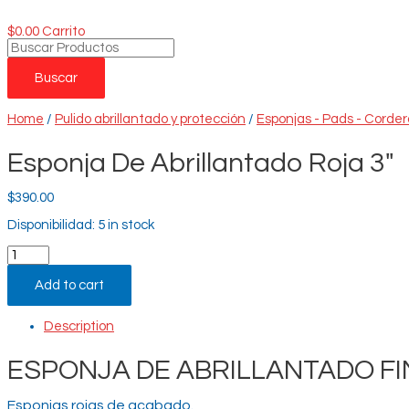
$
0.00
Carrito
Búsqueda
de
productos
Buscar
Home
/
Pulido abrillantado y protección
/
Esponjas - Pads - Corder
Esponja De Abrillantado Roja 3"
$
390.00
Disponibilidad:
5 in stock
Esponja
De
Abrillantado
Add to cart
Roja
3"
quantity
Description
ESPONJA DE ABRILLANTADO FI
Esponjas rojas de acabado.