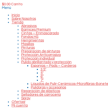
$
0.00
Carrito
Menú
inicio
Sobre Nosotros
Tienda
Abrasivos
Barnices Premium
Cintas – Enmascarado
Fondos HS
Herramientas
Masillas
Pinturas
Preparación de pinturas
Protección Anticorrosiva
Protección individual
Pulido abrillantado y protección
Esponjas – Pads – Corderos
3.5″
5″
6″
7″
Líquidos de Pulir-Cerámicos-Microfibras-Bonet
Pulidoras y accesorios
Reparación de plásticos
Selladores de carrocería
Spray
Ofertas!
Mi cuenta