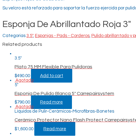
Su velcro está reforzado para soportar la fuerza ejercida por pulid
Esponja De Abrillantado Roja 3"
Categorias
3.5"
,
Esponjas - Pads - Corderos
,
Pulido abrillantado y 
Related products
3.5"
Plato 75 MM Flexible Para Pulidoras
$
490.00
Add to cart
Agotado
5"
Esponja De Pulido Blanca 5″ Carrepairsystem
$
790.00
Read more
Agotado
Líquidos de Pulir-Cerámicos-Microfibras-Bonetes
Cerámico Protector Nano Flash Protect Carrepairsys
$
1,600.00
Read more