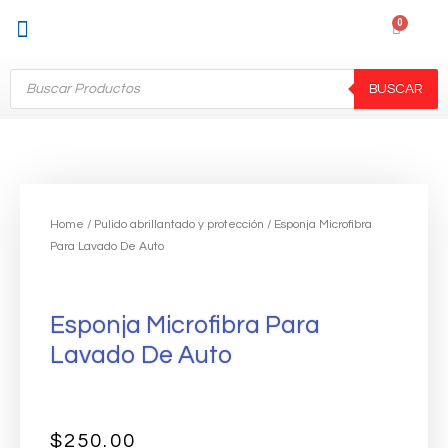
Sobre Nosotros
Mi cuenta
BUSCAR
Home
/
Pulido abrillantado y protección
/ Esponja Microfibra
Para Lavado De Auto
Esponja Microfibra Para
Lavado De Auto
$
250.00