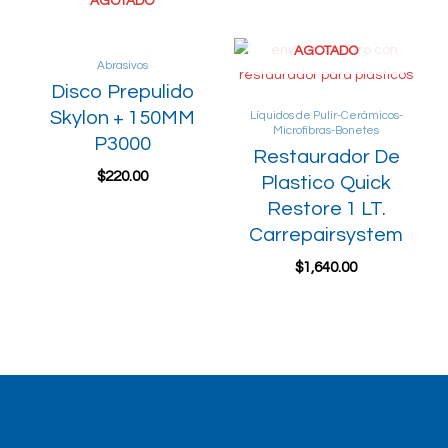
AGOTADO
AGOTADO
Abrasivos
Disco Prepulido
Skylon + 150MM
Líquidos de Pulir-Cerámicos-
Microfibras-Bonetes
P3000
Restaurador De
$
220.00
Plastico Quick
Restore 1 LT.
Read more
Carrepairsystem
$
1,640.00
Read more