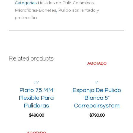
Categorias
Líquidos de Pulir-Cerámicos-
Microfibras-Bonetes
,
Pulido abrillantado y
protección
Related products
AGOTADO
3.5"
5"
Plato 75 MM
Esponja De Pulido
Flexible Para
Blanca 5″
Pulidoras
Carrepairsystem
$
490.00
$
790.00
Add to cart
Read more