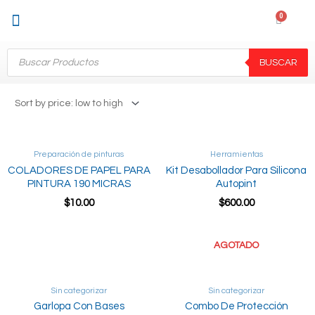
Sobre Nosotros
Mi cuenta
BUSCAR
Preparación de pinturas
Herramientas
COLADORES DE PAPEL PARA
Kit Desabollador Para Silicona
PINTURA 190 MICRAS
Autopint
$
10.00
$
600.00
Add to cart
Add to cart
AGOTADO
Sin categorizar
Sin categorizar
Garlopa Con Bases
Combo De Protección