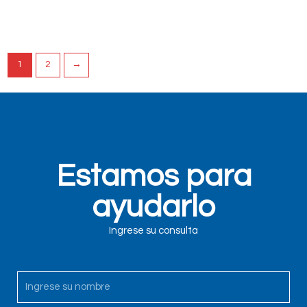
Read more
Read more
1
2
→
Estamos para
ayudarlo
Ingrese su consulta