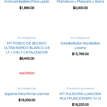
Intercambiables Para Lijado
Mameluco + Mascara + Gorra
$
1,890.00
$
3,000.00
Add to cart
Read more
Sin categorizar
Sin categorizar
KIT FONDO DE SECADO
Desabollador Sacabollos
ULTRA RAPIDO BLANCO 3.6
Liviano
LT + 0.9 LT CATALIZADOR
$
15,795.00
$
6,400.00
Add to cart
Add to cart
AGOTADO
Sin categorizar
Pulidoras y accesorios
Soporte Para Pintar Llantas
KIT PULIDORA LIJADORA
MULTIFUNCIÓN BPC 5112
$
16,300.00
$
18,225.00