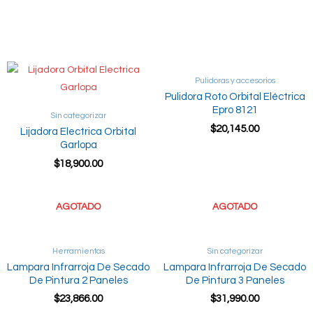
Read more
Add to cart
Pulidoras y accesorios
Pulidora Roto Orbital Eléctrica
Epro 8121
Sin categorizar
$
20,145.00
Lijadora Electrica Orbital
Garlopa
$
18,900.00
Add to cart
Add to cart
AGOTADO
AGOTADO
Herramientas
Sin categorizar
Lampara Infrarroja De Secado
Lampara Infrarroja De Secado
De Pintura 2 Paneles
De Pintura 3 Paneles
$
23,866.00
$
31,990.00